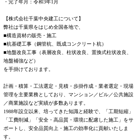
・完了年月：令和3年1月
【株式会社千葉中央建工について】
弊社は千葉県をはじめ全国各地で、
■構造資材の販売・施工
■杭基礎工事（鋼管杭、既成コンクリート杭）
■地盤改良工事（表層改良、柱状改良、置換式柱状改良、
地盤補強など）
を手掛けております。
計画・積算・工法選定・見積・歩掛作成・業者選定・現場
管理を主要業務としており、マンション／ビル／公共施設
／商業施設など実績が多数あります。
1988年設立以来、培ってきた知識と経験で、「工期短縮」
「工費削減」「安全・高品質・環境に配慮した施工」をサ
ポートし、安全品質向上・施工の効率化に貢献いたしま
す。