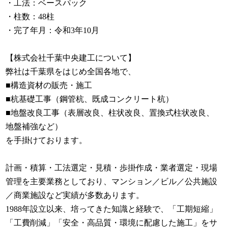
・工法：
ベースパック
・柱数：48柱
・完了年月：令和3年10月
【株式会社千葉中央建工について】
弊社は千葉県をはじめ全国各地で、
■構造資材の販売・施工
■杭基礎工事（鋼管杭、既成コンクリート杭）
■地盤改良工事（表層改良、柱状改良、置換式柱状改良、
地盤補強など）
を手掛けております。
計画・積算・工法選定・見積・歩掛作成・業者選定・現場
管理を主要業務としており、マンション／ビル／公共施設
／商業施設など実績が多数あります。
1988年設立以来、培ってきた知識と経験で、「工期短縮」
「工費削減」「安全・高品質・環境に配慮した施工」をサ