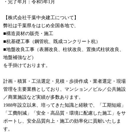
・完了年月：令和5年1月
【株式会社千葉中央建工について】
弊社は千葉県をはじめ全国各地で、
■構造資材の販売・施工
■杭基礎工事（鋼管杭、既成コンクリート杭）
■地盤改良工事（表層改良、柱状改良、置換式柱状改良、
地盤補強など）
を手掛けております。
計画・積算・工法選定・見積・歩掛作成・業者選定・現場
管理を主要業務としており、マンション／ビル／公共施設
／商業施設など実績が多数あります。
1988年設立以来、培ってきた知識と経験で、「工期短縮」
「工費削減」「安全・高品質・環境に配慮した施工」をサ
ポートし、安全品質向上・施工の効率化に貢献いたしま
す。