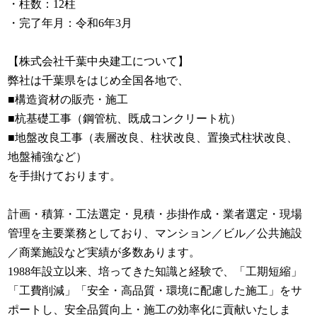
・柱数：12柱
・完了年月：令和6年3月
【株式会社千葉中央建工について】
弊社は千葉県をはじめ全国各地で、
■構造資材の販売・施工
■杭基礎工事（鋼管杭、既成コンクリート杭）
■地盤改良工事（表層改良、柱状改良、置換式柱状改良、
地盤補強など）
を手掛けております。
計画・積算・工法選定・見積・歩掛作成・業者選定・現場
管理を主要業務としており、マンション／ビル／公共施設
／商業施設など実績が多数あります。
1988年設立以来、培ってきた知識と経験で、「工期短縮」
「工費削減」「安全・高品質・環境に配慮した施工」をサ
ポートし、安全品質向上・施工の効率化に貢献いたしま