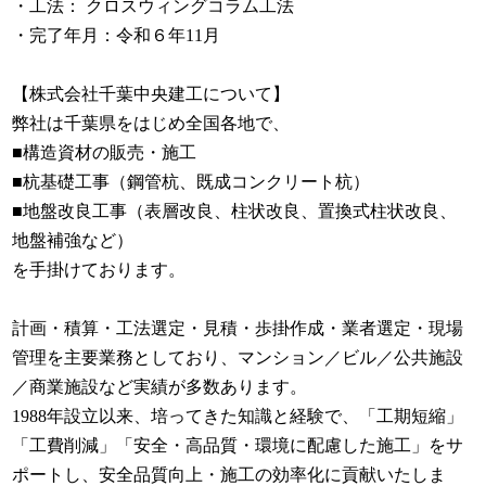
・工法： クロスウィングコラム工法
・完了年月：令和６年11月
【株式会社千葉中央建工について】
弊社は千葉県をはじめ全国各地で、
■構造資材の販売・施工
■杭基礎工事（鋼管杭、既成コンクリート杭）
■地盤改良工事（表層改良、柱状改良、置換式柱状改良、
地盤補強など）
を手掛けております。
計画・積算・工法選定・見積・歩掛作成・業者選定・現場
管理を主要業務としており、マンション／ビル／公共施設
／商業施設など実績が多数あります。
1988年設立以来、培ってきた知識と経験で、「工期短縮」
「工費削減」「安全・高品質・環境に配慮した施工」をサ
ポートし、安全品質向上・施工の効率化に貢献いたしま