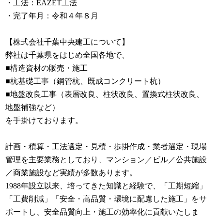
・工法：EAZET工法
・完了年月：令和４年８月
【株式会社千葉中央建工について】
弊社は千葉県をはじめ全国各地で、
■構造資材の販売・施工
■杭基礎工事（鋼管杭、既成コンクリート杭）
■地盤改良工事（表層改良、柱状改良、置換式柱状改良、
地盤補強など）
を手掛けております。
計画・積算・工法選定・見積・歩掛作成・業者選定・現場
管理を主要業務としており、マンション／ビル／公共施設
／商業施設など実績が多数あります。
1988年設立以来、培ってきた知識と経験で、「工期短縮」
「工費削減」「安全・高品質・環境に配慮した施工」をサ
ポートし、安全品質向上・施工の効率化に貢献いたしま