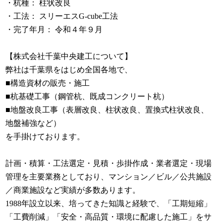
・
杭種
： 柱状改良
・工法： スリーエスG-cube工法
・完了年月： 令和４年９月
【株式会社千葉中央建工について】
弊社は千葉県をはじめ全国各地で、
■構造資材の販売・施工
■杭基礎工事（鋼管杭、既成コンクリート杭）
■地盤改良工事（表層改良、柱状改良、置換式柱状改良、
地盤補強など）
を手掛けております。
計画・積算・工法選定・見積・歩掛作成・業者選定・現場
管理を主要業務としており、マンション／ビル／公共施設
／商業施設など実績が多数あります。
1988年設立以来、培ってきた知識と経験で、「工期短縮」
「工費削減」「安全・高品質・環境に配慮した施工」をサ